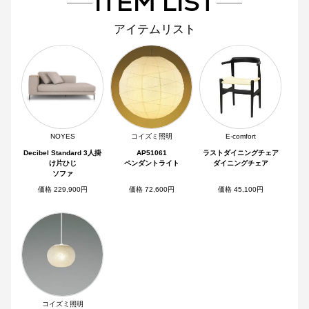
ITEM LIST
アイテムリスト
NOYES
コイズミ照明
E-comfort
Decibel Standard 3人掛
AP51061
ラストダイニングチェア
け片ひじ
ペンダントライト
ダイニングチェア
ソファ
価格 229,900円
価格 72,600円
価格 45,100円
コイズミ照明