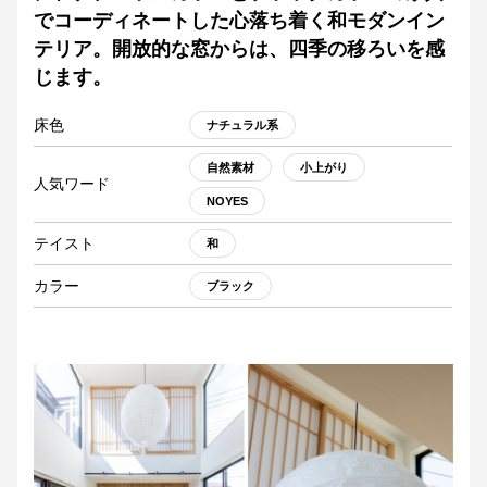
でコーディネートした心落ち着く和モダンイン
テリア。開放的な窓からは、四季の移ろいを感
じます。
床色
ナチュラル系
自然素材
小上がり
人気ワード
NOYES
テイスト
和
カラー
ブラック