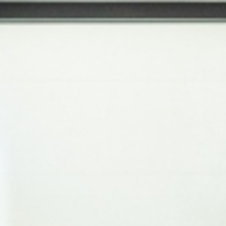
#癒し空間 #ホワイトインテリア #木の温もり #ドライフ
#関家具
#リビングコーディネート
#アカシアフローリング
#木の温かみ
#シンプルモダン
ラワー #ナチュラルな暮らし #シンプルライフ #ほっとす
#モーダエンカーサ
#桜屋工業
#クラフト感
#シンプルライフ
#30代夫婦の家づくり
詳細はこちら
る家
#シンプルエレガンス
#東谷
#無骨な雑貨
#インテリアコーディネート
#モダン
#関家具
#ラグ
#リラックス空間
#オーデリック
#インテリアデザイン
#おしゃれな部屋
#DAIKO
詳細はこちら
詳細はこちら
#フリースペース
#グリーンライフ
#modaencasa
詳細はこちら
#リビングデザイン
#ダイコー
#アイアンの魔法
#インテリアアイデア
#東谷家具
#モダンリビング
#シーヴ
詳細はこちら
#シンプルライフ
#関家具
詳細はこちら
#モーダエンカーサ
詳細はこちら