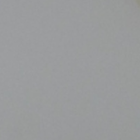
お家に帰った瞬間、心がほっとする自然素材とホワイトで
シックモダンの洗練された空間、家族で過ごす上質なひと
アースカラーとデザインチェアが彩る、遊び心のあるリビ
キャメルで彩る！自由自在の可動棚で魅力的なモダンリビ
ブラックアイアンやキャメルレザーが際立つインダストリ
シンプルでありながら、クラフト感を大切にしたモダンな
白を基調にしたさわやかな空間と丸脚の家具で、心地よい
モノトーン空間を彩るアクセントカラーの魔法
自然素材をふんだんに取り入れた温もりあるインテリア
自然の温もりとシンプルなデザインが融合したLD🌿✨
マットブラック×シルバーがアクセントの大人な高級感漂
ラタン×アイアンの絶妙な組み合わせで、憧れのリビング
心地よい空間に
とき
ング空間✨
ングを演出
アルな空間
デザイン
お部屋作り
モノトーンを基調とした洗練された空間に、
で、心地よく過ごせる空間
アクセントカラー：きいろ
うモダンリビング❖
へ🌿
インディゴブルーと幻想的な光が織りなすリビングで、日
アースカラーで統一された落ち着いた雰囲気に、異なるデ
洗練されたモダンな空間にキャメルカラーをプラスし、イ
アクセントカラー：キャメルレザー
アカシアの床とグレーのアクセント家具が作り出すスタイ
白い小物と丸脚の家具で作る、観葉植物が映える清潔感あ
アクセントカラーを取り入れることで一気に華やぎをプラ
アクセントカラー：ブラック
テイスト：ナチュラル
アクセントカラー：シルバー
アクセントカラー：テラコッタ
アクセントカラー：グリーン
常がもっと心地よく🌱
ザインのダイニングチェアを組み合わせ、リラックスした
ンテリア全体を引き締める。雑貨を飾れる可動棚と、ラグ
テイスト：インダストリアル
リッシュな空間に、無骨な雑貨や色を揃えたラグでまとま
ふれる空間。
ス。
テイスト：ボタニカル
⚫︎POINT
テイスト：モダン
テイスト：ブルックリンカフェ風ナチュラル