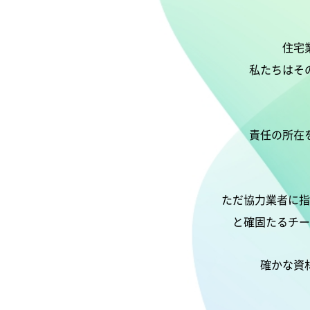
住宅
私たちはそ
責任の所在
ただ協力業者に指
と確固たるチー
確かな資