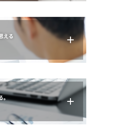
思える
。
る。