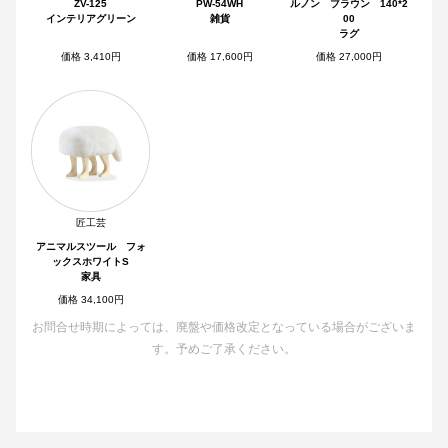
ZV-125
PW-54WH
ルノン ブラウン 140*2
インテリアグリーン
雑貨
00
ラグ
価格 3,410円
価格 17,600円
価格 27,000円
匠工芸
アニマルスツール フォ
ックスホワイトS
家具
価格 34,100円
お問合せ時期によっては、廃盤や価格改定となっている場合がございま
す。予めご了承ください。