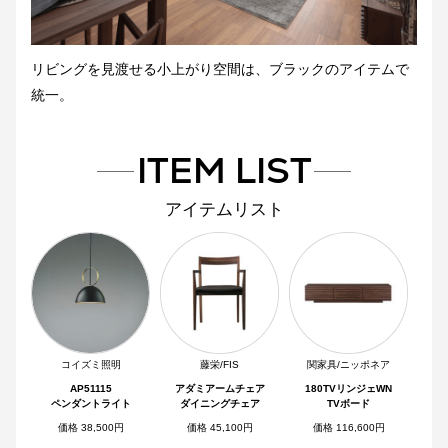
リビングを見渡せる小上がり空間は、ブラックのアイテムで
統一。
ITEM LIST
アイテムリスト
コイズミ照明
藤栄/FIS
関家具/ニッポネア
AP51115
アダミアームチェア
180TVリンジェWN
ペンダントライト
ダイニングチェア
TVボード
価格 38,500円
価格 45,100円
価格 116,600円