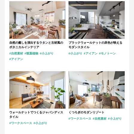
自然の癒しを演出するラタンと古材風の
ブラックウォールナットの床色が映える
ボタニカルインテリア
モダンスタイル
#自然素材
#観葉植物
#小上がり
#小上がり
#アイアン
#モノトーン
#アイアン
ウォールナットでつくるジャパンディス
くつろぎのモダンリゾート
タイル
#ワークスペース
#自然素材
#小上がり
#ワークスペース
#小上がり