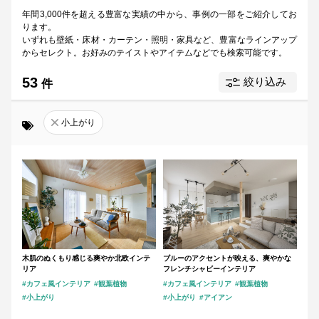
年間3,000件を超える豊富な実績の中から、事例の一部をご紹介してお
モダン
ナチュラル
北欧
和
ります。
いずれも壁紙・床材・カーテン・照明・家具など、
豊富なラインアップ
ヴィンテージ
リゾート
からセレクト。
お好みのテイストやアイテムなどでも検索可能です。
53
絞り込み
カラー
指定なし
件
小上がり
ホワイト
ブルー
グリーン
イエロー
オレンジ
レッド
パープル
ブラウン
木肌のぬくもり感じる爽やか北欧インテ
ブルーのアクセントが映える、爽やかな
リア
フレンチシャビーインテリア
ブラック
グレー
シルバー
ゴールド
#カフェ風インテリア
#観葉植物
#カフェ風インテリア
#観葉植物
#小上がり
#小上がり
#アイアン