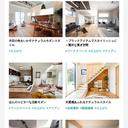
木目の色をいかすナチュラルモダンスタ
～ブラックアイテムでスタイリッシュに
イル
～贅沢な寛ぎ空間
#小上がり
#ワークスペース
#小上がり
#アイアン
ほんのりビターな北欧モダン
木質感あふれるナチュラルスタイル
#ワークスペース
#小上がり
#アイアン
#自然素材
#観葉植物
#小上がり