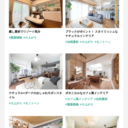
癒し素材でリゾート気分
ブラックがポイント！ スタイリッシュな
ナチュラルインテリア
#観葉植物
#小上がり
#自然素材
#小上がり
#モノトーン
ナチュラル×ダークのおしゃれモダンスタ
ボタニカルなカフェ風インテリア
イル
#カフェ風インテリア
#自然素材
#小上がり
#モノトーン
#観葉植物
#小上がり