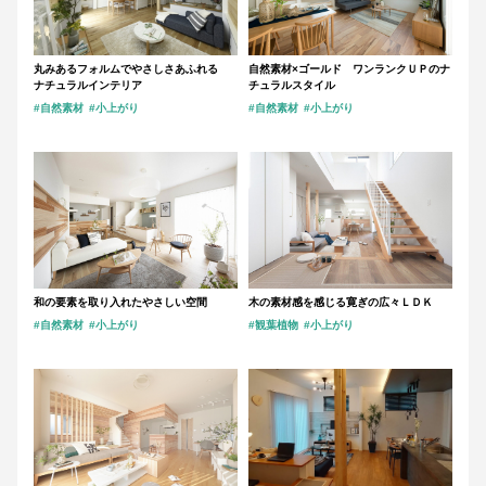
丸みあるフォルムでやさしさあふれる
自然素材×ゴールド ワンランクＵＰのナ
ナチュラルインテリア
チュラルスタイル
#自然素材
#小上がり
#自然素材
#小上がり
和の要素を取り入れたやさしい空間
木の素材感を感じる寛ぎの広々ＬＤＫ
#自然素材
#小上がり
#観葉植物
#小上がり