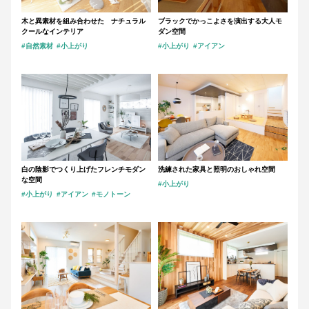
木と異素材を組み合わせた ナチュラル
ブラックでかっこよさを演出する大人モ
クールなインテリア
ダン空間
#自然素材
#小上がり
#小上がり
#アイアン
白の陰影でつくり上げたフレンチモダン
洗練された家具と照明のおしゃれ空間
な空間
#小上がり
#小上がり
#アイアン
#モノトーン