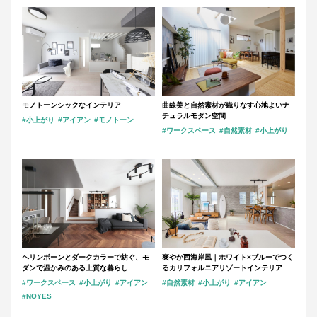
モノトーンシックなインテリア
曲線美と自然素材が織りなす心地よいナ
チュラルモダン空間
#小上がり
#アイアン
#モノトーン
#ワークスペース
#自然素材
#小上がり
ヘリンボーンとダークカラーで紡ぐ、モ
爽やか西海岸風｜ホワイト×ブルーでつく
ダンで温かみのある上質な暮らし
るカリフォルニアリゾートインテリア
#ワークスペース
#小上がり
#アイアン
#自然素材
#小上がり
#アイアン
#NOYES