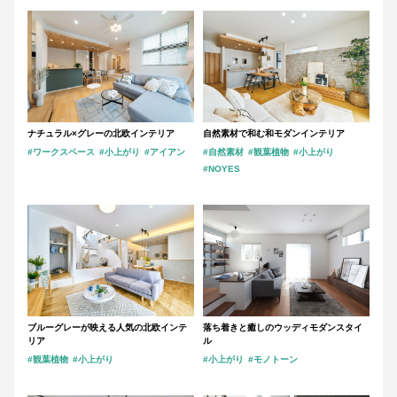
ナチュラル×グレーの北欧インテリア
自然素材で和む和モダンインテリア
#ワークスペース
#小上がり
#アイアン
#自然素材
#観葉植物
#小上がり
#NOYES
ブルーグレーが映える人気の北欧インテ
落ち着きと癒しのウッディモダンスタイ
リア
ル
#観葉植物
#小上がり
#小上がり
#モノトーン