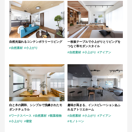
自然光溢れるコンテンポラリーリビング
一枚板テーブルで小上がりとリビングを
つなぐ和モダンスタイル
#自然素材
#小上がり
#自然素材
#小上がり
#アイアン
白と木の調和、シンプルで洗練されたモ
趣味が高まる、インスピレーションあふ
ダンナチュラル
れるアトリエホーム
#ワークスペース
#自然素材
#観葉植物
#自然素材
#小上がり
#アイアン
#小上がり
#寝室
#モノトーン