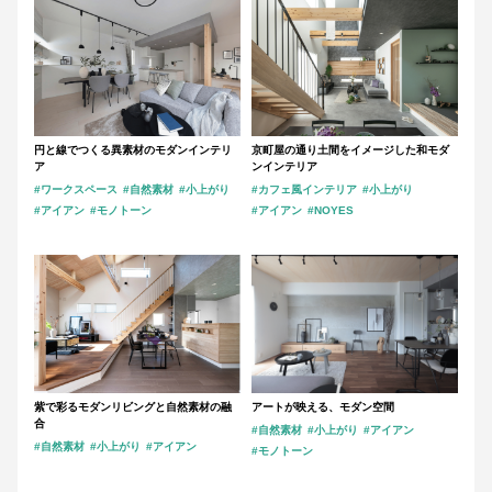
円と線でつくる異素材のモダンインテリ
京町屋の通り土間をイメージした和モダ
ア
ンインテリア
#ワークスペース
#自然素材
#小上がり
#カフェ風インテリア
#小上がり
#アイアン
#モノトーン
#アイアン
#NOYES
紫で彩るモダンリビングと自然素材の融
アートが映える、モダン空間
合
#自然素材
#小上がり
#アイアン
#自然素材
#小上がり
#アイアン
#モノトーン