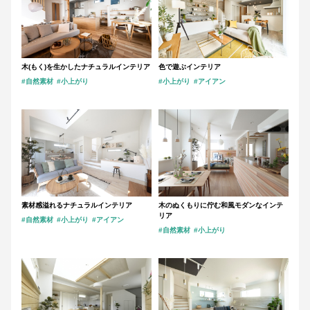
木(もく)を生かしたナチュラルインテリア
色で遊ぶインテリア
#自然素材
#小上がり
#小上がり
#アイアン
素材感溢れるナチュラルインテリア
木のぬくもりに佇む和風モダンなインテ
リア
#自然素材
#小上がり
#アイアン
#自然素材
#小上がり