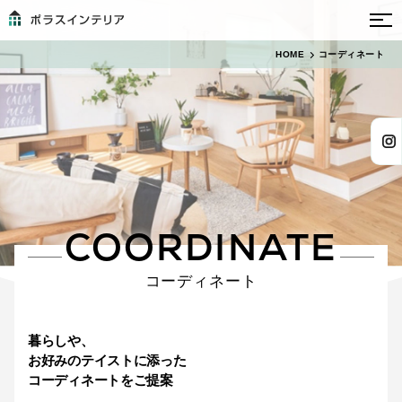
53
HOME
コーディネート
絞り込み
件
床色
指定なし
ホワイト•グレー
ナチュラル系
ミディアム系
ダーク系
系
COORDINATE
人気ワード
指定なし
コーディネート
ホテルライク
四季を楽しむ
カフェ風インテリア
ワークスペース
自然素材
観葉植物
小上がり
アイアン
NOYES
モノトーン
暮らしや、
お好みのテイストに添った
コーディネートをご提案
テイスト
指定なし