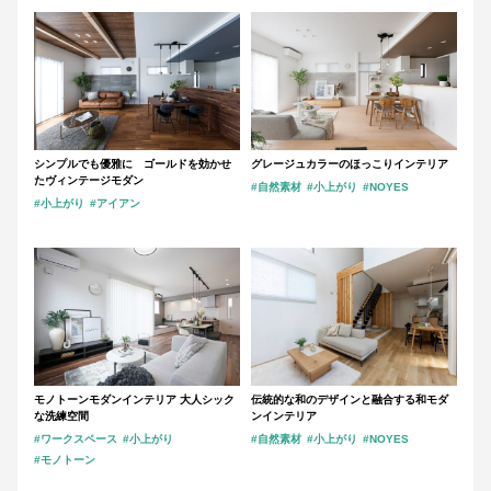
シンプルでも優雅に ゴールドを効かせ
グレージュカラーのほっこりインテリア
たヴィンテージモダン
#自然素材
#小上がり
#NOYES
#小上がり
#アイアン
モノトーンモダンインテリア 大人シック
伝統的な和のデザインと融合する和モダ
な洗練空間
ンインテリア
#ワークスペース
#小上がり
#自然素材
#小上がり
#NOYES
#モノトーン