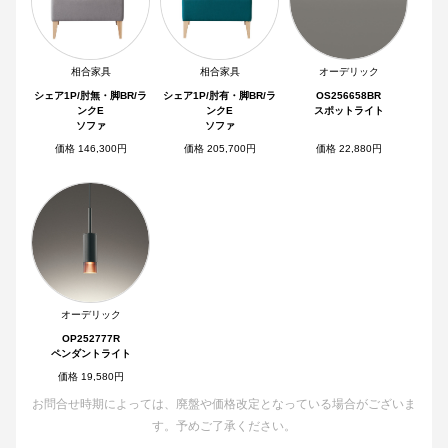
相合家具
相合家具
オーデリック
シェア1P/肘無・脚BR/ラ
シェア1P/肘有・脚BR/ラ
OS256658BR
ンクE
ンクE
スポットライト
ソファ
ソファ
価格 146,300円
価格 205,700円
価格 22,880円
オーデリック
OP252777R
ペンダントライト
価格 19,580円
お問合せ時期によっては、廃盤や価格改定となっている場合がございま
す。予めご了承ください。