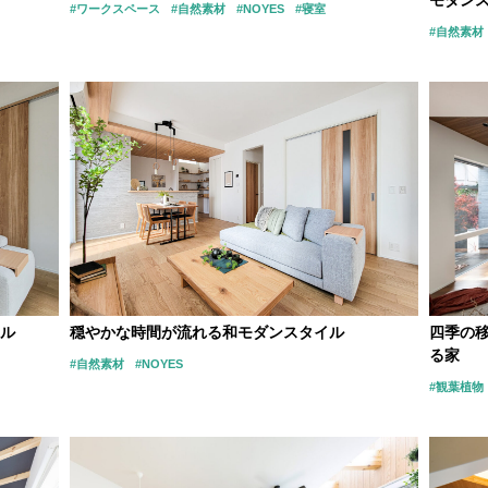
モダン
#ワークスペース
#自然素材
#NOYES
#寝室
#自然素材
ル
穏やかな時間が流れる和モダンスタイル
四季の
る家
#自然素材
#NOYES
#観葉植物