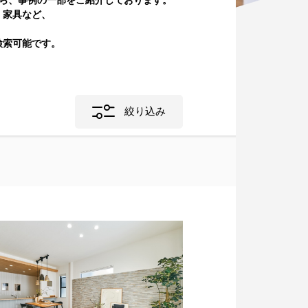
中から、事例の一部をご紹介しております。
・家具など、
ホテルライク
四季を楽しむ
検索可能です。
カフェ風インテリア
ワークスペース
自然素材
観葉植物
小上がり
アイアン
絞り込み
NOYES
モノトーン
テイスト
指定なし
モダン
ナチュラル
北欧
和
ヴィンテージ
リゾート