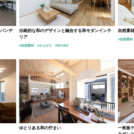
パンデ
伝統的な和のデザインと融合する和モダンインテ
自然素
リア
#自然素材
#自然素材
#小上がり
#NOYES
ゆとりある和の佇まい
一枚板