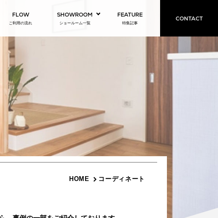
FLOW
SHOWROOM
FEATURE
CONTACT
ご利用の流れ
ショールーム一覧
特集記事
絞り込み
床色
指定なし
ホワイト•グレー
ナチュラル系
ミディアム系
ダーク系
系
HOME
コーディネート
人気ワード
指定なし