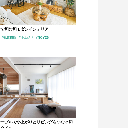
カラー
指定なし
材で和む和モダンインテリア
#観葉植物
#小上がり
#NOYES
ホワイト
ブルー
グリーン
イエロー
オレンジ
レッド
パープル
ブラウン
ブラック
グレー
シルバー
ゴールド
テーブルで小上がりとリビングをつなぐ和