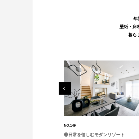
年
壁紙・床
暮ら
Previo
us
2026.03.18
NO.149
クスモダン空間
非日常を愉しむモダンリゾート