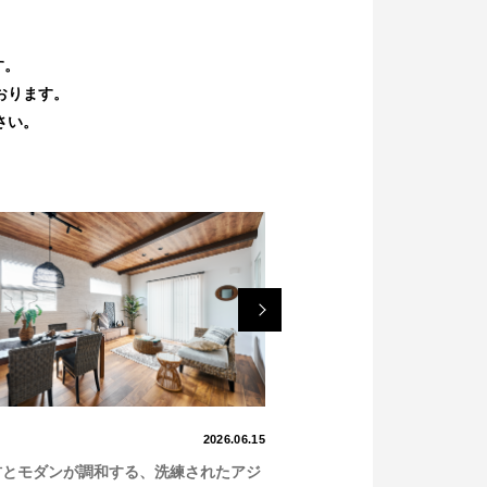
選び方
特集
す。
おります。
さい。
Next
2026.06.15
NO.146
材とモダンが調和する、洗練されたアジ
ブルーのアクセントが映える