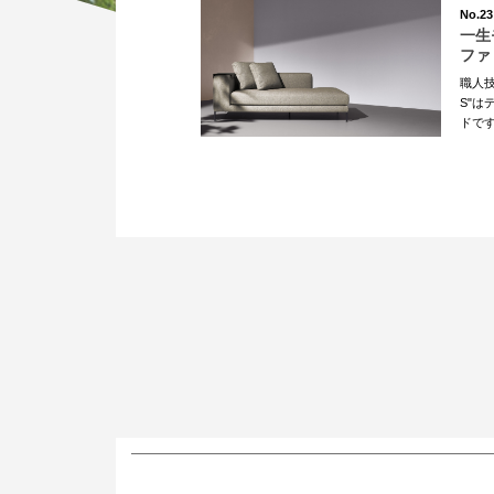
No.23
一生
ファ
職人技
S"
ドです。