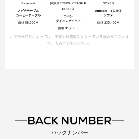
E-comfort
関家具/CRUSH CRASH P
NOYES
ROJECT
ノグチテーブル
Animato 3人掛け
コーヒーテーブル
ソファ
コペン
ダイニングチェア
価格 88,000円
価格 235,400円
価格 31,900円
お問合せ時期によっては、廃盤や価格改定となっている場合がございま
す。予めご了承ください。
BACK NUMBER
バックナンバー