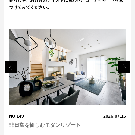
つけてみてください。
Previo
Next
us
3.18
NO.149
2026.07.16
NO.
非日常を愉しむモダンリゾート
木