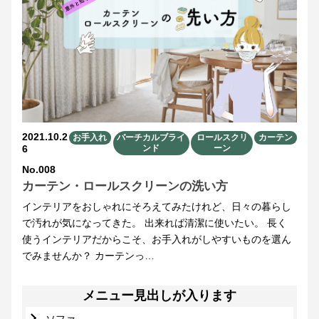
2021.10.2
お手入れ
バーチカルブライ
ロールスクリ
カーテン
6
ンド
ーン
No.008
カーテン・ロールスクリーンの洗い方
インテリアをおしゃれにそろえてみたけれど、日々の暮らし
で汚れが気になってきた。 出来れば清潔に使いたい。 長く
使うインテリアだからこそ、お手入れがしやすいものを選ん
でみませんか？ カーテンっ…
メニュー見出しが入ります