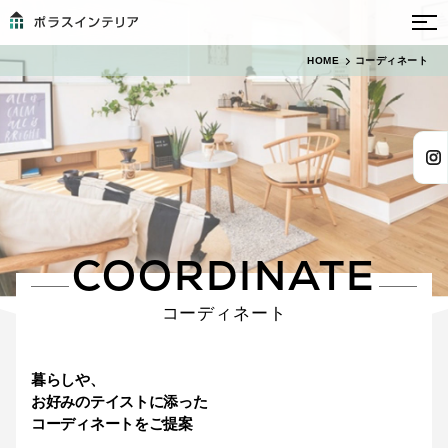
13
HOME
コーディネート
絞り込み
件
床色
指定なし
ホワイト•グレー
ナチュラル系
ミディアム系
ダーク系
系
COORDINATE
人気ワード
指定なし
コーディネート
ホテルライク
四季を楽しむ
カフェ風インテリア
ワークスペース
自然素材
観葉植物
小上がり
アイアン
NOYES
モノトーン
暮らしや、
お好みのテイストに添った
コーディネートをご提案
テイスト
指定なし