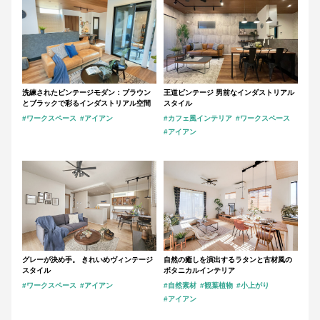
洗練されたビンテージモダン：ブラウン
王道ビンテージ 男前なインダストリアル
とブラックで彩るインダストリアル空間
スタイル
#ワークスペース
#アイアン
#カフェ風インテリア
#ワークスペース
#アイアン
グレーが決め手。 きれいめヴィンテージ
自然の癒しを演出するラタンと古材風の
スタイル
ボタニカルインテリア
#ワークスペース
#アイアン
#自然素材
#観葉植物
#小上がり
#アイアン