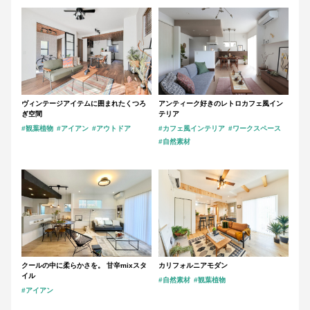
ヴィンテージアイテムに囲まれたくつろ
アンティーク好きのレトロカフェ風イン
ぎ空間
テリア
#観葉植物
#アイアン
#アウトドア
#カフェ風インテリア
#ワークスペース
#自然素材
クールの中に柔らかさを。 甘辛mixスタ
カリフォルニアモダン
イル
#自然素材
#観葉植物
#アイアン