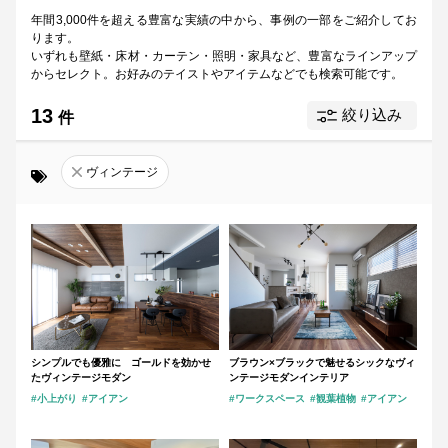
年間3,000件を超える豊富な実績の中から、事例の一部をご紹介してお
モダン
ナチュラル
北欧
和
ります。
いずれも壁紙・床材・カーテン・照明・家具など、
豊富なラインアップ
ヴィンテージ
リゾート
からセレクト。
お好みのテイストやアイテムなどでも検索可能です。
13
絞り込み
カラー
指定なし
件
ヴィンテージ
ホワイト
ブルー
グリーン
イエロー
オレンジ
レッド
パープル
ブラウン
シンプルでも優雅に ゴールドを効かせ
ブラウン×ブラックで魅せるシックなヴィ
たヴィンテージモダン
ンテージモダンインテリア
ブラック
グレー
シルバー
ゴールド
#小上がり
#アイアン
#ワークスペース
#観葉植物
#アイアン