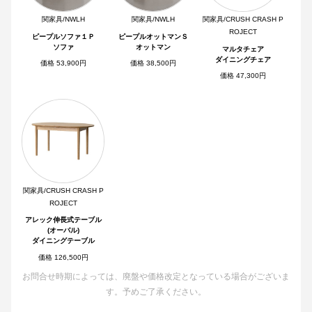
関家具/NWLH
関家具/NWLH
関家具/CRUSH CRASH P
ROJECT
ピープルソファ１Ｐ
ピープルオットマンＳ
ソファ
オットマン
マルタチェア
ダイニングチェア
価格 53,900円
価格 38,500円
価格 47,300円
関家具/CRUSH CRASH P
ROJECT
アレック伸長式テーブル
(オーバル)
ダイニングテーブル
価格 126,500円
お問合せ時期によっては、廃盤や価格改定となっている場合がございま
す。予めご了承ください。