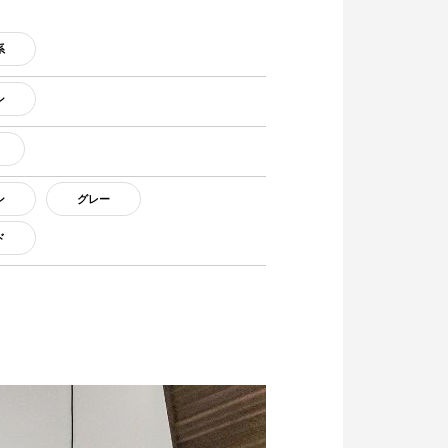
系
ン
ン
グレー
ド